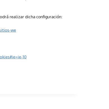
drá realizar dicha configuración:
sitios-we
okies#ie=ie-10