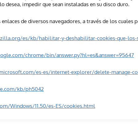
 lo desea, impedir que sean instaladas en su disco duro.
enlaces de diversos navegadores, a través de los cuales po
zilla.org/es/kb/habilitar-y-deshabilitar-cookies-que-los-
google.com/chrome/bin/answer.py?hl=es&answer=95647
microsoft.com/es-es/internet-explorer/delete-manage-
co
ple.com/kb/ph5042
.com/Windows/11.50/es-ES/cookies.html